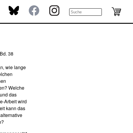
 Bd. 38
n, wie lange
elchen
hen
men? Welche
 und das
e-Arbeit wird
eit kann das
alternative
en?