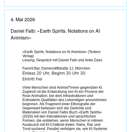
4. Mai 2026
Daniel Falb: »Earth Spirits. Notations on AI
Animism«
»Earth Spirits. Notations on AI Animism« (Textem
Verlag)
Lesung, Gespräch mit Daniel Falb und Anke Dyes
Favorit Bar, Damenstiftstraße 12, München
Einlass 20 Uhr, Beginn 20 Uhr 30
Eintritt frei
Viele Menschen sind Animist*innen gegenüber KI.
Zugleich ist die Entwicklung von KI ein Prozess der
Real-Animation, bei dem Infrastrukturen und
Erdmaterie Qualitäten des Lebendigen anzunehmen
beginnen. Als Fragment einer Ethnografie der
Gegenwart befassen sich die Gedichte und
Materialien von Daniel Falbs Buch »Earth Spirits«
(2026) mit den Interaktionen und sprachlichen
Formen, die entstehen, wenn Menschen in intimen
Austausch mit KI-Chatbots treten: Nähe, Rat, und
Trost suchend. Parallel verfolgen sie, wie KI-Systeme