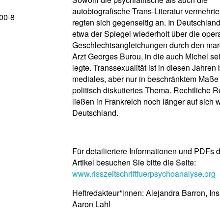
autobiografische Trans-Literatur vermehrt
00-8
regten sich gegenseitig an. In Deutschland
etwa der Spiegel wiederholt über die oper
Geschlechtsangleichungen durch den ma
Arzt Georges Burou, in die auch Michel s
legte. Transsexualität ist in diesen Jahren 
mediales, aber nur in beschränktem Maße e
politisch diskutiertes Thema. Rechtliche 
ließen in Frankreich noch länger auf sich w
Deutschland.
Für detailiertere Informationen und PDFs 
Artikel besuchen Sie bitte die Seite:
www.risszeitschriftfuerpsychoanalyse.org
Heftredakteur*innen: Alejandra Barron, Ins
Aaron Lahl