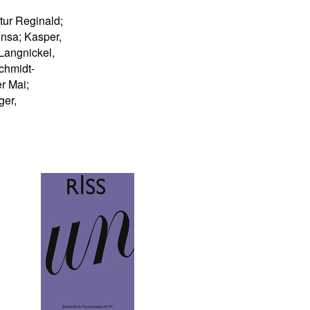
tur Reginald;
Insa; Kasper,
 Langnickel,
Schmidt-
r Mai;
ger,