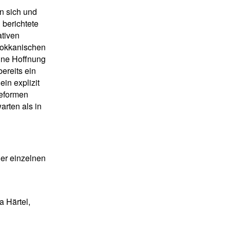
en sich und
 berichtete
ativen
rokkanischen
eine Hoffnung
bereits ein
in explizit
Reformen
arten als in
der einzelnen
a Härtel,