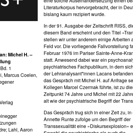
eine solche Auseinandersetzung einen be
Literaturkorpus hervorgebracht, der in De
bislang kaum rezipiert wurde.
In der 91. Ausgabe der Zeitschrift RISS, di
diesem Band erscheint und den Titel »Tran
stellen wir unter anderem einige Arbeiten
Feld vor. Die vorliegende Fallvorstellung 
Februar 1976 im Pariser Sainte-Anne-Kr
n: Michel H. –
statt. Anwesend dabei war ein psychoanal
llung
psychiatrisches Fachpublikum, in dem sich
 Bd. 1
der Lehranalysant*innen Lacans befanden
ni, Marcus Coelen,
das Gespräch mit Michel H. auf Anfrage s
Wegener
Kollegen Marcel Czermak führte, ist zu di
Zeitpunkt 74 Jahre und Michel mit 22 Jahr
alt wie der psychiatrische Begriff der Trans
Verlag
Das Gespräch trug sich in einer Zeit zu, in
einegger
Annette Runte zufolge um den Begriff der
tzungen
Transsexualität eine »Diskursexplosion« e
dre; Lahl, Aaron
Sowohl die psychiatrische als auch die