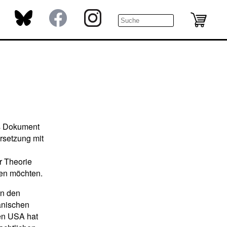
es Dokument
rsetzung mit
r Theorie
en möchten.
in den
anischen
den USA hat