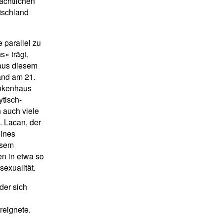
achtlichen
utschland
e parallel zu
s« trägt,
 aus diesem
fand am 21.
ankenhaus
ytisch-
 auch viele
. Lacan, der
eines
esem
en in etwa so
sexualität.
 der sich
reignete.