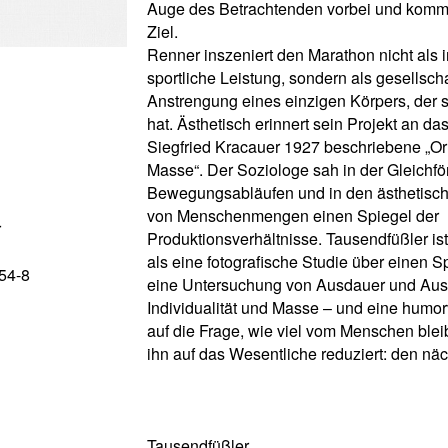
Auge des Betrachtenden vorbei und kommt
Ziel.
Renner inszeniert den Marathon nicht als i
sportliche Leistung, sondern als gesellscha
Anstrengung eines einzigen Körpers, der s
hat. Ästhetisch erinnert sein Projekt an da
Siegfried Kracauer 1927 beschriebene „O
Masse“. Der Soziologe sah in der Gleichfö
Bewegungsabläufen und in den ästhetisc
von Menschenmengen einen Spiegel der
r
Produktionsverhältnisse. Tausendfüßler is
als eine fotografische Studie über einen Sp
54-8
eine Untersuchung von Ausdauer und Aus
Individualität und Masse – und eine humor
auf die Frage, wie viel vom Menschen ble
ihn auf das Wesentliche reduziert: den näc
Tausendfüßler