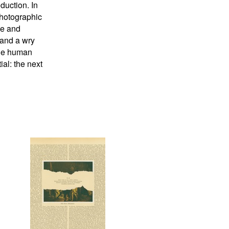
duction. In
photographic
nce and
—and a wry
the human
al: the next