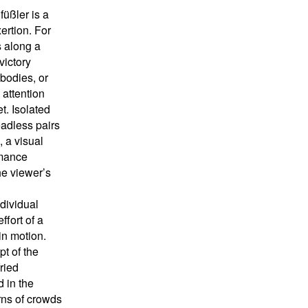
üßler is a
xertion. For
s along a
victory
bodies, or
 attention
t. Isolated
eadless pairs
, a visual
rmance
the viewer’s
dividual
ffort of a
 in motion.
pt of the
ried
d in the
rns of crowds