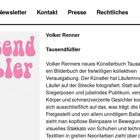
Newsletter
Kontakt
Presse
Rechtliches
Volker Renner
Tausendfüßler
Volker Renners neues Künstlerbuch Tausen
ein Bilderbuch der freiwilligen kollektiven
Verausgabung. Der Künstler hat Läuferin
Läufer auf der Strecke fotografiert. Statt au
Siegerposen und jubelndes Publikum, ver
Körper und schmerzverzerrte Gesichter kon
sich ausschließlich auf das, was trägt: die
Freigestellt und von allem unnötigem Ballas
sieht man kopflose Beinpaare in Bewegun
visuelles Stakkato von Schuhen und tech
Textilien in grellen Neonfarben zieht über