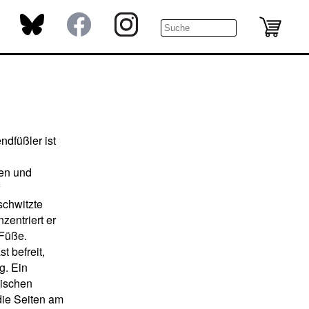
dfüßler ist
nen und
f
schwitzte
zentriert er
 Füße.
t befreit,
g. Ein
nischen
 die Seiten am