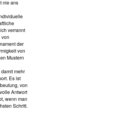
 nie ans
ndividuelle
ftliche
ich verrannt
s von
rnament der
rmigkeit von
hen Mustern
t damit mehr
ort. Es ist
beutung, von
volle Antwort
ibt, wenn man
hsten Schritt.