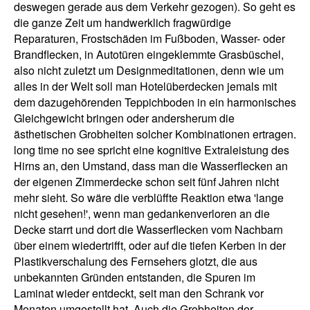
deswegen gerade aus dem Verkehr gezogen). So geht es
die ganze Zeit um handwerklich fragwürdige
Reparaturen, Frostschäden im Fußboden, Wasser- oder
Brandflecken, in Autotüren eingeklemmte Grasbüschel,
also nicht zuletzt um Designmeditationen, denn wie um
alles in der Welt soll man Hotelüberdecken jemals mit
dem dazugehörenden Teppichboden in ein harmonisches
Gleichgewicht bringen oder andersherum die
ästhetischen Grobheiten solcher Kombinationen ertragen.
long time no see spricht eine kognitive Extraleistung des
Hirns an, den Umstand, dass man die Wasserflecken an
der eigenen Zimmerdecke schon seit fünf Jahren nicht
mehr sieht. So wäre die verblüffte Reaktion etwa 'lange
nicht gesehen!', wenn man gedankenverloren an die
Decke starrt und dort die Wasserflecken vom Nachbarn
über einem wiedertrifft, oder auf die tiefen Kerben in der
Plastikverschalung des Fernsehers glotzt, die aus
unbekannten Gründen entstanden, die Spuren im
Laminat wieder entdeckt, seit man den Schrank vor
Monaten umgestellt hat. Auch die Grobheiten der