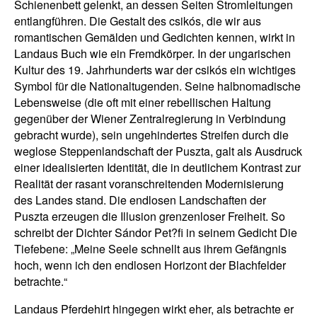
Schienenbett gelenkt, an dessen Seiten Stromleitungen
entlangführen. Die Gestalt des csikós, die wir aus
romantischen Gemälden und Gedichten kennen, wirkt in
Landaus Buch wie ein Fremdkörper. In der ungarischen
Kultur des 19. Jahrhunderts war der csikós ein wichtiges
Symbol für die Nationaltugenden. Seine halbnomadische
Lebensweise (die oft mit einer rebellischen Haltung
gegenüber der Wiener Zentralregierung in Verbindung
gebracht wurde), sein ungehindertes Streifen durch die
weglose Steppenlandschaft der Puszta, galt als Ausdruck
einer idealisierten Identität, die in deutlichem Kontrast zur
Realität der rasant voranschreitenden Modernisierung
des Landes stand. Die endlosen Landschaften der
Puszta erzeugen die Illusion grenzenloser Freiheit. So
schreibt der Dichter Sándor Pet?fi in seinem Gedicht Die
Tiefebene: „Meine Seele schnellt aus ihrem Gefängnis
hoch, wenn ich den endlosen Horizont der Blachfelder
betrachte.“
Landaus Pferdehirt hingegen wirkt eher, als betrachte er