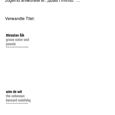
zögernd antwortete er: „quasi l’infinito.“ ...
Verwandte Titel: