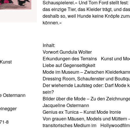
Schauspielerei.« Und Tom Ford stellt fest:
das einzige Tier, das Kleider trägt, und das
deshalb so, weil Hunde keine Knöpfe zu
können.«
Inhalt:
Vorwort Gundula Wolter
Erkundungen des Terrains Kunst und Mo
 Kunst
Liebe auf Gegenseitigkeit
Mode im Museum – Zwischen Kleiderkam
Dressing Room, Schaufenster und Boutiq
Der wiehernde Laufsteg oder: Darf Mode 
sein?
ine Ostermann
Bilder über die Mode – Zu den Zeichnung
Jacqueline Ostermann
einegger
Genius ex Tunica – Kunst Mode Ironie
Von grauen Mäusen, Models und Müttern 
71-8
transitorisches Medium im Hollywoodfilm