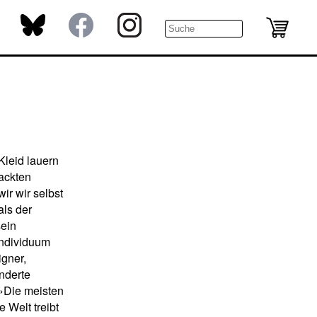
leid lauern
nackten
ir wir selbst
als der
sein
Individuum
gner,
underte
 »Die meisten
 Welt treibt