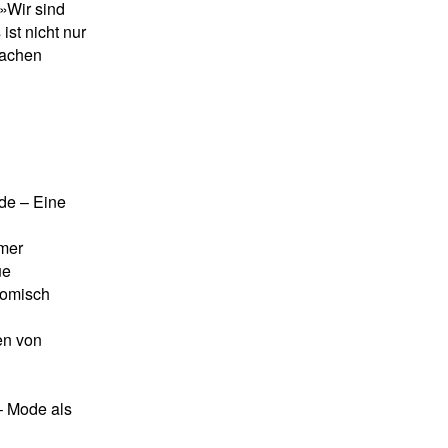
 »Wir sind
 ist nicht nur
machen
de – Eine
mer
ue
komisch
en von
– Mode als