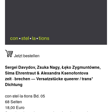
Jetzt bestellen
Sergei Davydov, Zsuka Nagy, Łęko Zygmuntówne,
Sima Ehrentraut & Alexandra Ksenofontova
zeit · brechen — Versatzstücke queerer / trans*
Dichtung
con·stel·la·tions Bd. 05
68 Seiten
18,00 Euro