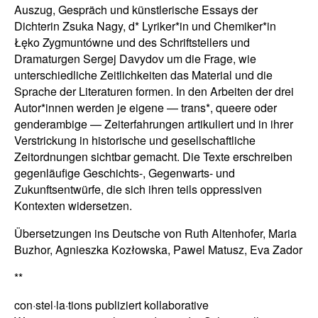
Auszug, Gespräch und künstlerische Essays der
Dichterin Zsuka Nagy, d* Lyriker*in und Chemiker*in
Łęko Zygmuntówne und des Schriftstellers und
Dramaturgen Sergej Davydov um die Frage, wie
unterschiedliche Zeitlichkeiten das Material und die
Sprache der Literaturen formen. In den Arbeiten der drei
Autor*innen werden je eigene — trans*, queere oder
genderambige — Zeiterfahrungen artikuliert und in ihrer
Verstrickung in historische und gesellschaftliche
Zeitordnungen sichtbar gemacht. Die Texte erschreiben
gegenläufige Geschichts-, Gegenwarts- und
Zukunftsentwürfe, die sich ihren teils oppressiven
Kontexten widersetzen.
Übersetzungen ins Deutsche von Ruth Altenhofer, Maria
Buzhor, Agnieszka Kozłowska, Pawel Matusz, Eva Zador
**
con·stel·la·tions publiziert kollaborative