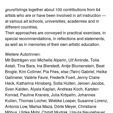
grund
brings together about 100 contributions from 64
artists who are or have been involved in art instruction —
at various art schools, universities, academies and in
different countries.
Their approaches are conveyed in practical exercises, in
special recommendations, in reflections and statements,
as well as in memories of their own artistic education.
Weitere Autorinnen:
Mit Beiträgen von Michelle Alperin, Ulf Aminde, Tolia
Astali, Tina Bara, Ina Bierstedt, Antje Blumenstein, Beat
Brogle, Kim Collmer, Pia Fries, else (Twin) Gabriel, Heike
Gallmeier, Valérie Favre, Frederik Foert, Jenny Claire
Heck, Katharina Hinsberg, Sofia Hulten, Jeroen Jacobs,
Sven Kalden, Alysia Kaplan, Andreas Koch, Karsten
Konrad, Pauline Kraneis, Julia Kröpelin, Johannes
Kullen, Thomas Locher, Wiebke Loeper, Susanne Lorenz,
Antonia Low, Marisa Maza, Dörte Meyer, Christiane
Möbus, Ulrike Mohr, Christl Mudrak, Ursula Neugebauer,