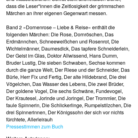
dass die Leser*innen die Zeitlosigkeit der grimmschen
Märchen an ihrer eigenen Gegenwart messen.
Band 2 »
Dornenrose
–
Liebe & Reise« enthält die
folgenden Märchen:
Die Rose, Dornröschen, Das
Erdmännchen, Schneeweißchen und Rosenrot, Die
Wichtelmänner, Daumesdick, Das tapfere Schneiderlein,
Der Geist im Glas, Doktor Allwissend, Hans Dumm,
Bruder Lustig, Die sieben Schwaben, Sechse kommen
durch die ganze Welt, Der Riese und der Schneider, Das
Bürle, Herr Fix und Fertig, Der alte Hildebrand, Die drei
Vögelchen, Das Wasser des Lebens, Die zwei Brüder,
Der goldene Vogel, Die sechs Schwäne, Fundevogel,
Der Krautesel, Jorinde und Joringel, Der Trommler, Die
faule Spinnerin, Die Schlickerlinge, Rumpelstilzchen, Die
drei Spinnerinnen, Der Königssohn der sich vor nichts
fürchtete, Allerleirauh
Pressestimmen zum Buch