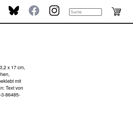
3,2 x 17 cm,
chen,
eklebt mit
n: Text von
8-3-86485-