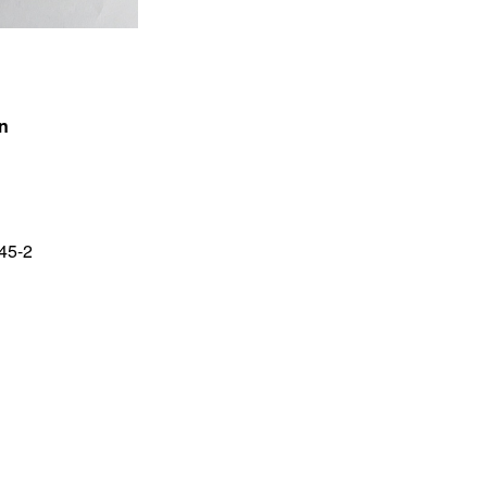
n
45-2