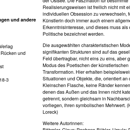
der Ostsee. Die Faszination für bestimmt
Realisierungsweisen ist freilich nicht mit e
individuellen Obsession zu verwechseln, fo
ngen und andere
Künstlerin doch immer auch einem allgem
Erkenntnisinteresse, und dieses muss als
Politische bezeichnet werden.
Die ausgewählten charakteristischen Mod
Verlag
signifikanten Strukturen sind auf das gesel
m Rücken und
Feld übertragbar, nicht eins zu eins, aber
Modus des Poetischen der künstlerischen
st
Transformation. Hier erhalten beispielswe
Situationen und Objekte, die, orientiert an 
18-3
Kleinschen Flasche, keine Ränder kennen
denen das Außen und das Innen nicht kat
getrennt, sondern gleichsam in Nachbarsc
vorliegen, ihren symbolischen Mehrwert. 
Loreck)
Weitere Autorinnen:
Böhmler, Claus; Panhans-Bühler, Ursula; 