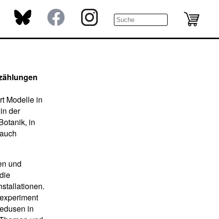
zählungen
t Modelle in
in der
otanik, in
 auch
men und
die
stallationen.
lexperiment
Medusen in