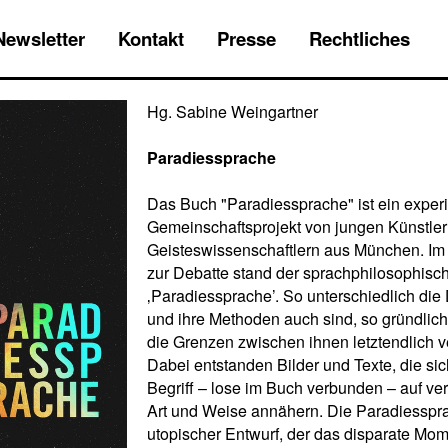
Newsletter
Kontakt
Presse
Rechtliches
Hg. Sabine Weingartner
Paradiessprache
Das Buch "Paradiessprache" ist ein exper
Gemeinschaftsprojekt von jungen Künstle
Geisteswissenschaftlern aus München. I
zur Debatte stand der sprachphilosophisch
‚Paradiessprache’. So unterschiedlich die 
und ihre Methoden auch sind, so gründlic
die Grenzen zwischen ihnen letztendlich v
Dabei entstanden Bilder und Texte, die si
Begriff – lose im Buch verbunden – auf v
Art und Weise annähern. Die Paradiesspra
utopischer Entwurf, der das disparate Mom