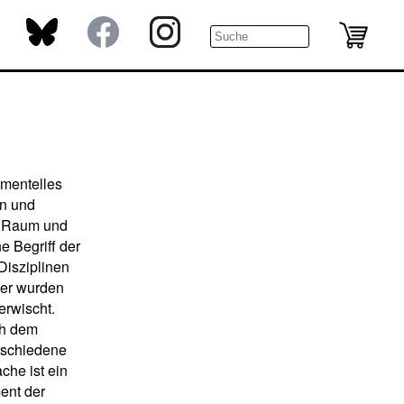
imentelles
rn und
m Raum und
e Begriff der
Disziplinen
her wurden
erwischt.
ch dem
erschiedene
che ist ein
ent der