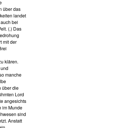
e
n über das
keiten landet
 auch bei
t. (.) Das
Bedrohung
 mit der
Brei
u klären.
 und
 so manche
elbe
 über die
rühmten Lord
e angesichts
n im Munde
achwesen sind
tzt. Anstatt
ein