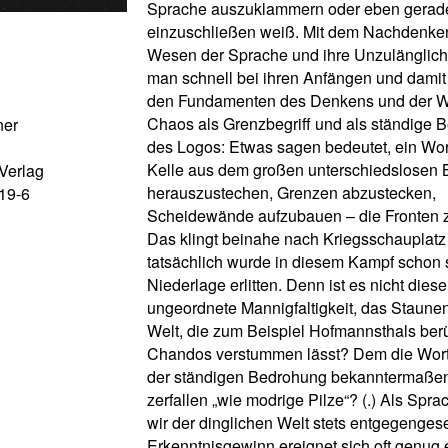
Sprache auszuklammern oder eben gerad
einzuschließen weiß. Mit dem Nachdenke
Wesen der Sprache und ihre Unzulänglich
man schnell bei ihren Anfängen und damit
den Fundamenten des Denkens und der Wel
Chaos als Grenzbegriff und als ständige 
ner
des Logos: Etwas sagen bedeutet, ein Wort
Kelle aus dem großen unterschiedslosen 
Verlag
herauszustechen, Grenzen abzustecken,
19-6
Scheidewände aufzubauen – die Fronten z
Das klingt beinahe nach Kriegsschauplatz
tatsächlich wurde in diesem Kampf schon
Niederlage erlitten. Denn ist es nicht dies
ungeordnete Mannigfaltigkeit, das Staunen
Welt, die zum Beispiel Hofmannsthals be
Chandos verstummen lässt? Dem die Wort
der ständigen Bedrohung bekanntermaße
zerfallen „wie modrige Pilze“? (.) Als Spr
wir der dinglichen Welt stets entgegengese
Erkenntnisgewinn ereignet sich oft genug 