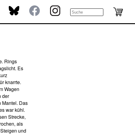
e. Rings
gslicht. Es
kurz
ür knarrte.
dem Wagen
n der
n Mantel. Das
es war kühl.
sen Strecke,
rochen, als
 Steigen und