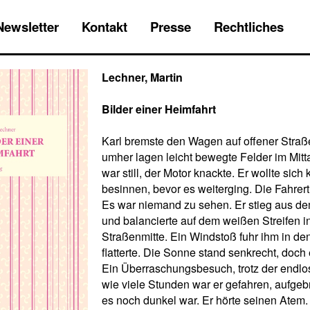
Newsletter
Kontakt
Presse
Rechtliches
Lechner, Martin
Bilder einer Heimfahrt
Karl bremste den Wagen auf offener Straß
umher lagen leicht bewegte Felder im Mitta
war still, der Motor knackte. Er wollte sich 
besinnen, bevor es weiterging. Die Fahrert
Es war niemand zu sehen. Er stieg aus 
und balancierte auf dem weißen Streifen i
Straßenmitte. Ein Windstoß fuhr ihm in de
flatterte. Die Sonne stand senkrecht, doch 
Ein Überraschungsbesuch, trotz der endlo
wie viele Stunden war er gefahren, aufgeb
es noch dunkel war. Er hörte seinen Atem.