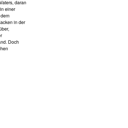
Vaters, daran
in einer
h dem
Zacken in der
über,
er
Land. Doch
chen