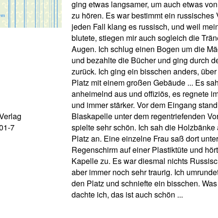
ging etwas langsamer, um auch etwas vo
zu hören. Es war bestimmt ein russisches V
jeden Fall klang es russisch, und weil me
blutete, stiegen mir auch sogleich die Trän
Augen. Ich schlug einen Bogen um die Mä
und bezahlte die Bücher und ging durch 
zurück. Ich ging ein bisschen anders, über
Platz mit einem großen Gebäude ... Es sah
anheimelnd aus und offiziös, es regnete 
und immer stärker. Vor dem Eingang stand
Verlag
Blaskapelle unter dem regentriefenden V
01-7
spielte sehr schön. Ich sah die Holzbänke
Platz an. Eine einzelne Frau saß dort unte
Regenschirm auf einer Plastiktüte und hör
Kapelle zu. Es war diesmal nichts Russisc
aber immer noch sehr traurig. Ich umrund
den Platz und schniefte ein bisschen. Was 
dachte ich, das ist auch schön ...