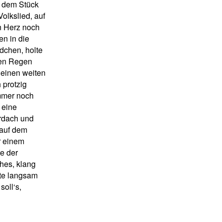
n dem Stück
olkslied, auf
in Herz noch
en in die
dchen, holte
den Regen
 einen weiten
 protzig
immer noch
 eine
ordach und
 auf dem
r einem
te der
hes, klang
ete langsam
soll‘s,