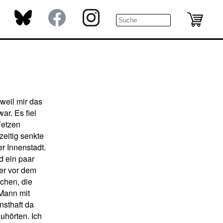
 weil mir das
r. Es fiel
Fetzen
zeitig senkte
r Innenstadt.
d ein paar
er vor dem
chen, die
Mann mit
nsthaft da
zuhörten. Ich