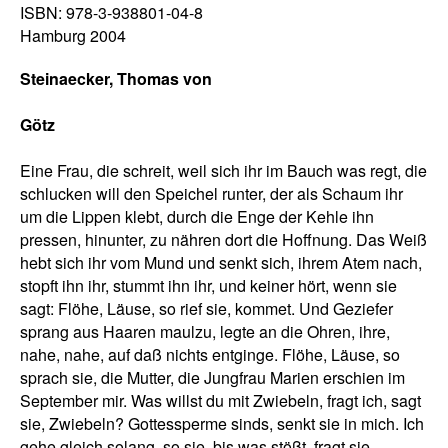
ISBN: 978-3-938801-04-8
Hamburg 2004
Steinaecker, Thomas von
Götz
Eine Frau, die schreit, weil sich ihr im Bauch was regt, die
schlucken will den Speichel runter, der als Schaum ihr
um die Lippen klebt, durch die Enge der Kehle ihn
pressen, hinunter, zu nähren dort die Hoffnung. Das Weiß
hebt sich ihr vom Mund und senkt sich, ihrem Atem nach,
stopft ihn ihr, stummt ihn ihr, und keiner hört, wenn sie
sagt: Flöhe, Läuse, so rief sie, kommet. Und Geziefer
sprang aus Haaren maulzu, legte an die Ohren, ihre,
nahe, nahe, auf daß nichts entginge. Flöhe, Läuse, so
sprach sie, die Mutter, die Jungfrau Marien erschien im
September mir. Was willst du mit Zwiebeln, fragt ich, sagt
sie, Zwiebeln? Gottessperme sinds, senkt sie in mich. Ich
gehe gleich solang, so sie, bis was stößt, fragt sie,