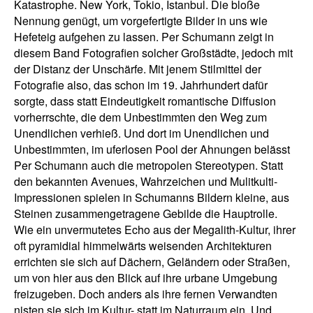
Katastrophe. New York, Tokio, Istanbul. Die bloße
Nennung genügt, um vorgefertigte Bilder in uns wie
Hefeteig aufgehen zu lassen. Per Schumann zeigt in
diesem Band Fotografien solcher Großstädte, jedoch mit
der Distanz der Unschärfe. Mit jenem Stilmittel der
Fotografie also, das schon im 19. Jahrhundert dafür
sorgte, dass statt Eindeutigkeit romantische Diffusion
vorherrschte, die dem Unbestimmten den Weg zum
Unendlichen verhieß. Und dort im Unendlichen und
Unbestimmten, im uferlosen Pool der Ahnungen belässt
Per Schumann auch die metropolen Stereotypen. Statt
den bekannten Avenues, Wahrzeichen und Mulitkulti-
Impressionen spielen in Schumanns Bildern kleine, aus
Steinen zusammengetragene Gebilde die Hauptrolle.
Wie ein unvermutetes Echo aus der Megalith-Kultur, ihrer
oft pyramidial himmelwärts weisenden Architekturen
errichten sie sich auf Dächern, Geländern oder Straßen,
um von hier aus den Blick auf ihre urbane Umgebung
freizugeben. Doch anders als ihre fernen Verwandten
nisten sie sich im Kultur- statt im Naturraum ein. Und