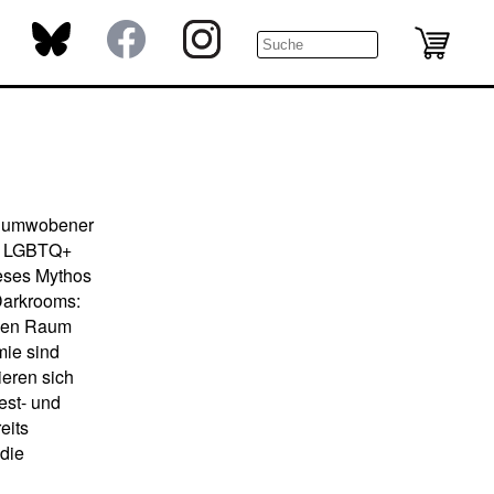
en umwobener
die LGBTQ+
ieses Mythos
Darkrooms:
chen Raum
mie sind
ieren sich
est- und
eits
die