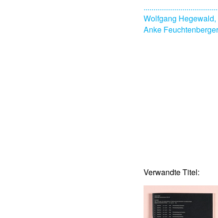
......................................
Wolfgang Hegewald, 
Anke Feuchtenberge
Verwandte Titel: