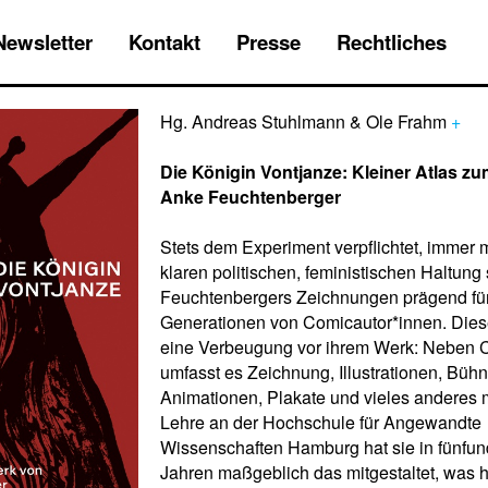
Newsletter
Kontakt
Presse
Rechtliches
Hg. Andreas Stuhlmann & Ole Frahm
+
Die Königin Vontjanze: Kleiner Atlas z
Anke Feuchtenberger
Stets dem Experiment verpflichtet, immer m
klaren politischen, feministischen Haltung
Feuchtenbergers Zeichnungen prägend fü
Generationen von Comicautor*innen. Dies
eine Verbeugung vor ihrem Werk: Neben 
umfasst es Zeichnung, Illustrationen, Bühn
Animationen, Plakate und vieles anderes m
Lehre an der Hochschule für Angewandte
Wissenschaften Hamburg hat sie in fünfu
Jahren maßgeblich das mitgestaltet, was 