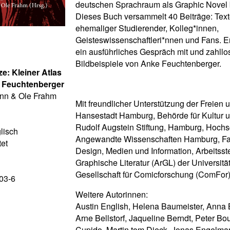
deutschen Sprachraum als Graphic Novel b
Dieses Buch versammelt 40 Beiträge: Text
ehemaliger Studierender, Kolleg*innen,
Geisteswissenschaftleri*nnen und Fans. 
ein ausführliches Gespräch mit und zahllo
Bildbeispiele von Anke Feuchtenberger.
e: Kleiner Atlas
 Feuchtenberger
nn & Ole Frahm
Mit freundlicher Unterstützung der Freien 
Hansestadt Hamburg, Behörde für Kultur 
Rudolf Augstein Stiftung, Hamburg, Hochs
lisch
Angewandte Wissenschaften Hamburg, Fa
tet
Design, Medien und Information, Arbeitsste
Graphische Literatur (ArGL) der Universit
Gesellschaft für Comicforschung (ComFor
03-6
Weitere Autorinnen:
Austin English, Helena Baumeister, Anna
Arne Bellstorf, Jaqueline Berndt, Peter Bou
Cupido, Martin tom Dieck, Jonas Engelma