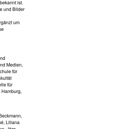
ekannt ist.
e und Bilder
Ergänzt um
se
und
und Medien,
chule für
kultät
lle für
ät Hamburg,
)
 Beckmann,
é, Liliana
nn, Jörg