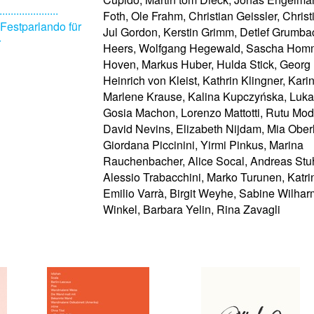
.....................
Foth, Ole Frahm, Christian Geissler, Chris
Festparlando für
Jul Gordon, Kerstin Grimm, Detlef Grumba
r
Heers, Wolfgang Hegewald, Sascha Homm
Hoven, Markus Huber, Hulda Stick, Georg 
Heinrich von Kleist, Kathrin Klingner, Kari
Marlene Krause, Kalina Kupczyńska, Luka
Gosia Machon, Lorenzo Mattotti, Rutu Mo
David Nevins, Elizabeth Nijdam, Mia Ober
Giordana Piccinini, Yirmi Pinkus, Marina
Rauchenbacher, Alice Socal, Andreas St
Alessio Trabacchini, Marko Turunen, Katrin
Emilio Varrà, Birgit Weyhe, Sabine Wilhar
Winkel, Barbara Yelin, Rina Zavagli