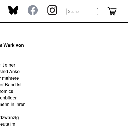
um Werk von
it einer
 sind Anke
r mehrere
er Band ist
Comics
enbilder,
ehr. In ihrer
ndzwanzig
heute im