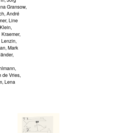
tina Gransow,
ch, André
er, Line
Klein,
n Kraemer,
 Lenzin,
dan, Mark
länder,
uhlmann,
 de Vries,
m, Lena