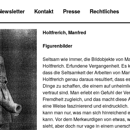
Newsletter
Kontakt
Presse
Rechtliches
Holtfrerich, Manfred
Figurenbilder
Seltsam wie immer, die Bildobjekte von M
Holtfrerich. Erfundene Vergangenheit. Es 
dass die Seltsamkeit der Arbeiten von Man
Holtfrerich genau daraus resultiert, dass es
Dinge zu schaffen, die einem auf unheiml
vertraut sind. Man erlebt ein Gefuhl der Ve
Fremdheit zugleich, und das macht diese A
eine Weise faszinierend und eindrucklich
kann man nur, was man sich hinreichend 
kann. Vor dem Merkwurdigen von etwas, 
sieht, aber doch nur vage in einem uners