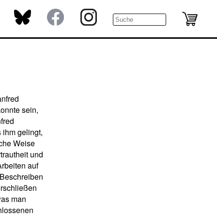
anfred
konnte sein,
fred
 ihm gelingt,
iche Weise
rtrautheit und
rbeiten auf
. Beschreiben
erschließen
was man
chlossenen