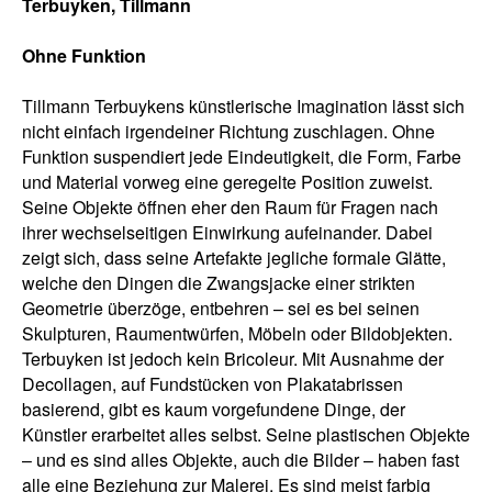
Terbuyken, Tillmann
Ohne Funktion
Tillmann Terbuykens künstlerische Imagination lässt sich
nicht einfach irgendeiner Richtung zuschlagen. Ohne
Funktion suspendiert jede Eindeutigkeit, die Form, Farbe
und Material vorweg eine geregelte Position zuweist.
Seine Objekte öffnen eher den Raum für Fragen nach
ihrer wechselseitigen Einwirkung aufeinander. Dabei
zeigt sich, dass seine Artefakte jegliche formale Glätte,
welche den Dingen die Zwangsjacke einer strikten
Geometrie überzöge, entbehren – sei es bei seinen
Skulpturen, Raument­würfen, Möbeln oder Bildobjekten.
Terbuyken ist jedoch kein Bricoleur. Mit Ausnahme der
Decollagen, auf Fundstücken von Plakatabrissen
basierend, gibt es kaum vorgefundene Dinge, der
Künstler erarbeitet alles selbst. Seine plastischen Objekte
– und es sind alles Objekte, auch die Bilder – haben fast
alle eine Beziehung zur Malerei. Es sind meist farbig