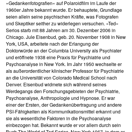
»Gedankenfotografien« auf Polaroidfilm im Laufe der
1960er Jahre bekannt wurde. Er behauptete, Grundlage
seien allein seine psychischen Kräfte, was Fotografen
und Skeptiker seither zu widerlegen versuchen. »Ted«
Serios starb mit 88 Jahren am 30. Dezember 2006 in
Chicago. Jule Eisenbud, geb. 20. November 1908 in New
York, USA, arbeitete nach der Erlangung der
Doktorwürde an der Columbia University als Psychiater
und eröffnete 1938 eine Praxis für Psychiatrie und
Psychoanalyse in New York. Im Jahr 1950 wechselte er
als außerordentlicher klinischer Professor für Psychiatrie
an die Universität von Colorado Medical School nach
Denver. Eisenbud widmete sich während seines
Werdegangs den Forschungsgebieten der Psychiatrie,
Psychoanalyse, Anthropologie und Hypnose. Er war
einer der Ersten, der Gedankenübertragung und andere
PSI-Fähigkeiten als Kommunikationsmittel erkannt und
sie als wesentliche Faktoren in die Psychoanalyse
einbezogen hat. Bekannt wurde er vor allem durch sein
Buch The World of Ted Serios, New York 1967, in dem er