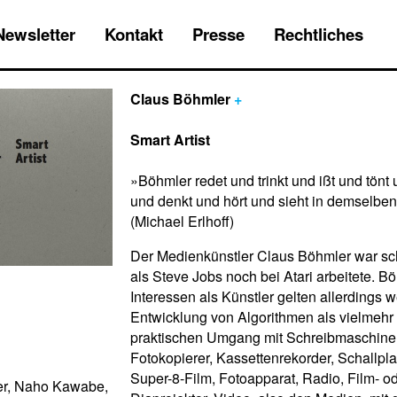
Newsletter
Kontakt
Presse
Rechtliches
Claus Böhmler
+
Smart Artist
»Böhmler redet und trinkt und ißt und tönt
und denkt und hört und sieht in demselbe
(Michael Erlhoff)
Der Medienkünstler Claus Böhmler war sc
als Steve Jobs noch bei Atari arbeitete. B
Interessen als Künstler gelten allerdings 
Entwicklung von Algorithmen als vielmeh
praktischen Umgang mit Schreibmaschine
Fotokopierer, Kassettenrekorder, Schallpla
Super-8-Film, Fotoapparat, Radio, Film- o
er, Naho Kawabe,