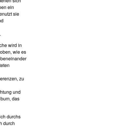
 denen sich
ben ein
enutzt sie
nd
.
che wird in
hoben, wie es
ebeneinander
teten
erenzen, zu
chtung und
 Album, das
ich durchs
h durch