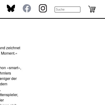
 und zeichnet
n Moment.«
hon »smart«,
öhmlers
weniger der
r dem
,
ttenspieler,
der