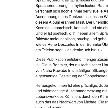
Spracherneuerung im rhythmischen Raum.
verschärft sich noch einmal der visuelle As
Ausdehnung eines Denkraums, dessen Wei
diesem Album erahnen lässt. Der unendli
Kosmos – anarchisch, komisch und nie ab
Und er ist poetisch, d. h. neben allem Spr
Bildwitz melancholisch, brüchig und gehei
wie es René Descartes in der Böhmler-Übe
am Telefon sagt: »Ich denke, ich bin’s.«
Diese Publikation entstand in enger Zus
mit Claus Böhmler, der mit technischer Unt
von Naho Kawabe in unzähligen Sitzunge
eigensinnige Gestaltung der Doppelseiten 
Herausgekommen ist eine prächtige, äuße
und bildmächtige Auseinandersetzung mi
Lebenswerk des Künstlers durch den Küns
auch das das Nachwort von Michael Glas
diskutiert wurde.