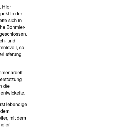
 Hier
pekt in der
te sich in
che Böhmler-
geschlossen.
ach- und
mnisvoll, so
rlieferung
ammenarbeit
erstützung
n die
entwickelte.
rst lebendige
t dem
tler, mit dem
meier