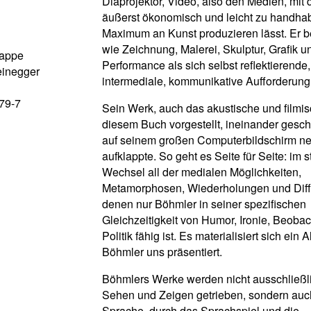
Diaprojektor, Video, also den Medien, mit
äußerst ökonomisch und leicht zu handha
Maximum an Kunst produzieren lässt. Er b
wie Zeichnung, Malerei, Skulptur, Grafik u
pappe
Performance als sich selbst reflektierende,
einegger
intermediale, kommunikative Aufforderung
79-7
Sein Werk, auch das akustische und filmis
diesem Buch vorgestellt, ineinander gesc
auf seinem großen Computerbildschirm n
aufklappte. So geht es Seite für Seite: im s
Wechsel all der medialen Möglichkeiten,
Metamorphosen, Wiederholungen und Diff
denen nur Böhmler in seiner spezifischen
Gleichzeitigkeit von Humor, Ironie, Beoba
Politik fähig ist. Es materialisiert sich ein
Böhmler uns präsentiert.
Böhmlers Werke werden nicht ausschließl
Sehen und Zeigen getrieben, sondern auc
Sprache, durch das Sprachspiel und die