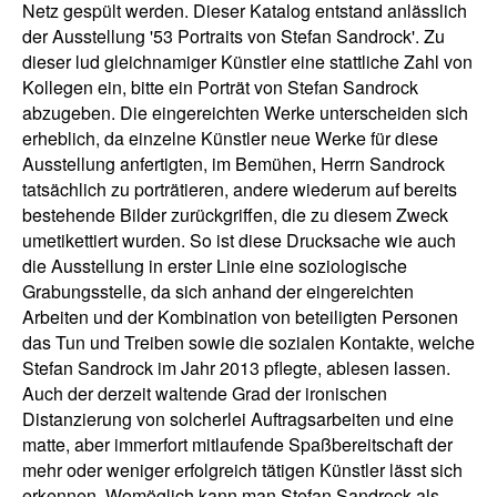
Netz gespült werden. Dieser Katalog entstand anlässlich
der Ausstellung '53 Portraits von Stefan Sandrock'. Zu
dieser lud gleichnamiger Künstler eine stattliche Zahl von
Kollegen ein, bitte ein Porträt von Stefan Sandrock
abzugeben. Die eingereichten Werke unterscheiden sich
erheblich, da einzelne Künstler neue Werke für diese
Ausstellung anfertigten, im Bemühen, Herrn Sandrock
tatsächlich zu porträtieren, andere wiederum auf bereits
bestehende Bilder zurückgriffen, die zu diesem Zweck
umetikettiert wurden. So ist diese Drucksache wie auch
die Ausstellung in erster Linie eine soziologische
Grabungsstelle, da sich anhand der eingereichten
Arbeiten und der Kombination von beteiligten Personen
das Tun und Treiben sowie die sozialen Kontakte, welche
Stefan Sandrock im Jahr 2013 pflegte, ablesen lassen.
Auch der derzeit waltende Grad der ironischen
Distanzierung von solcherlei Auftragsarbeiten und eine
matte, aber immerfort mitlaufende Spaßbereitschaft der
mehr oder weniger erfolgreich tätigen Künstler lässt sich
erkennen. Womöglich kann man Stefan Sandrock als