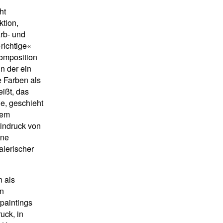
ht
ktion,
arb- und
»richtige«
Komposition
in der ein
e Farben als
ißt, das
he, geschieht
Dem
Eindruck von
ine
lerischer
n als
en
paintings
uck, in