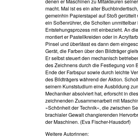
denen er Maschinen zu Mitakteuren seine
macht. Mal ist es ein alter Buchbindertisch
gemeinhin Papierstapel auf Stoß gerüttelt
ein Soßenrührer, die Scholten unmittelbar 
Entstehungsprozess mit einbezieht. An di
montiert er Pastellkreiden oder in Acrylfar
Pinsel und überlässt es dann dem eingesc
Gerät, die Farben über den Bildträger gleit
Er selbst steuert den mechanisch betrieb
des Zeichnens durch die Festlegung von 
Ende der Farbspur sowie durch leichte V
des Bildträgers während der Aktion. Scholt
seinem Kunststudium eine Ausbildung zu
Mechaniker absolviert hat, erforscht in die
zeichnenden Zusammenarbeit mit Maschi
»Schönheit der Technik«, die zwischen Sen
brachialer Gewalt changierenden Hervorb
der Maschinen. (Eva Fischer-Hausdorf)
Weitere Autorinnen: