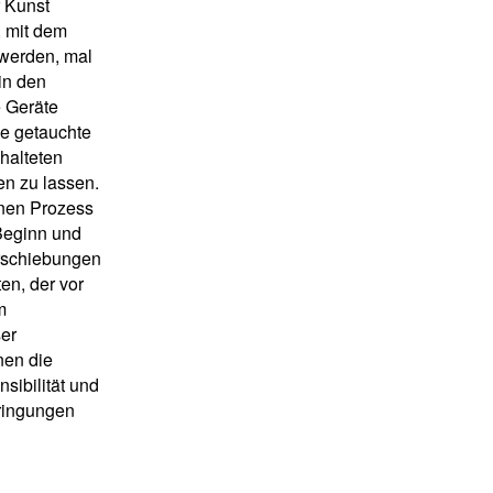
r Kunst
, mit dem
 werden, mal
in den
e Geräte
be getauchte
halteten
en zu lassen.
enen Prozess
Beginn und
erschiebungen
en, der vor
m
ser
nen die
sibilität und
ringungen