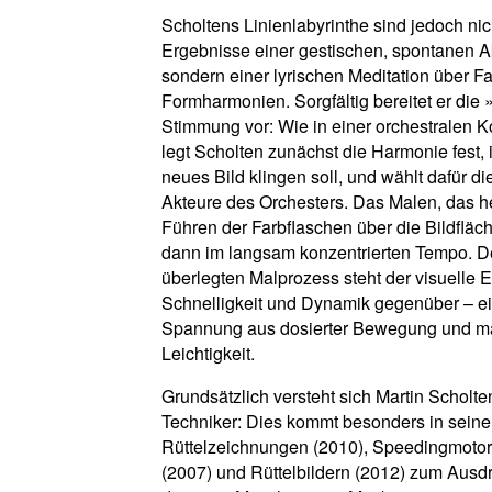
Scholtens Linienlabyrinthe sind jedoch nic
Ergebnisse einer gestischen, spontanen A
sondern einer lyrischen Meditation über F
Formharmonien. Sorgfältig bereitet er die 
Stimmung vor: Wie in einer orchestralen 
legt Scholten zunächst die Harmonie fest, 
neues Bild klingen soll, und wählt dafür di
Akteure des Orchesters. Das Malen, das he
Führen der Farbflaschen über die Bildfläc
dann im langsam konzentrierten Tempo. 
überlegten Malprozess steht der visuelle 
Schnelligkeit und Dynamik gegenüber – e
Spannung aus dosierter Bewegung und ma
Leichtigkeit.
Grundsätzlich versteht sich Martin Scholte
Techniker: Dies kommt besonders in sein
Rüttelzeichnungen (2010), Speedingmotor
(2007) und Rüttelbildern (2012) zum Ausdr