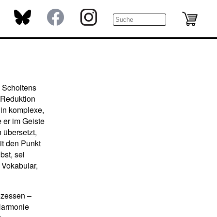
n Scholtens
e Reduktion
in komplexe,
 er im Geiste
 übersetzt,
mit den Punkt
bst, sei
 Vokabular,
rozessen –
 Harmonie