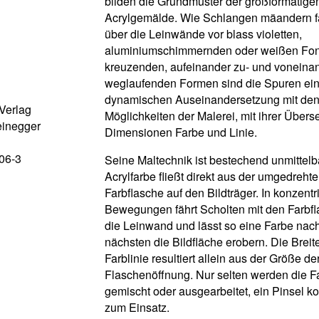
bilden die Grundmuster der großformatige
Acrylgemälde. Wie Schlangen mäandern fa
über die Leinwände vor blass violetten,
aluminiumschimmernden oder weißen Fond
kreuzenden, aufeinander zu- und voneina
weglaufenden Formen sind die Spuren ein
dynamischen Auseinandersetzung mit de
Verlag
Möglichkeiten der Malerei, mit ihrer Übers
einegger
Dimensionen Farbe und Linie.
06-3
Seine Maltechnik ist bestechend unmittelb
Acrylfarbe fließt direkt aus der umgedreht
Farbflasche auf den Bildträger. In konzentr
Bewegungen fährt Scholten mit den Farbf
die Leinwand und lässt so eine Farbe nac
nächsten die Bildfläche erobern. Die Breit
Farblinie resultiert allein aus der Größe de
Flaschenöffnung. Nur selten werden die F
gemischt oder ausgearbeitet, ein Pinsel ko
zum Einsatz.