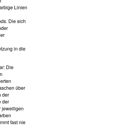
n
rbige Linien
s. Die sich
nder
er
n
etzung in die
ar: Die
en
ierten
laschen über
h der
e der
r jeweiligen
arben
mmt fast nie