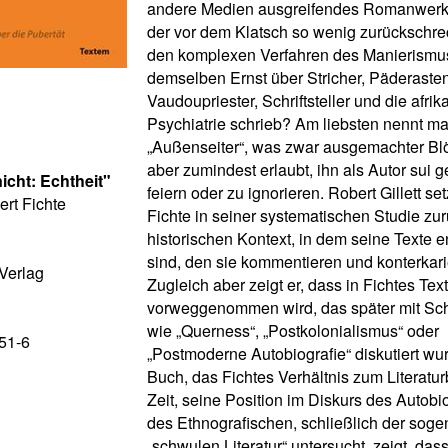
andere Medien ausgreifendes Romanwerk?
der vor dem Klatsch so wenig zurückschre
den komplexen Verfahren des Manierismu
demselben Ernst über Stricher, Päderasten
Vaudoupriester, Schriftsteller und die afri
Psychiatrie schrieb? Am liebsten nennt ma
„Außenseiter“, was zwar ausgemachter Blö
aber zumindest erlaubt, ihn als Autor sui g
nicht: Echtheit"
feiern oder zu ignorieren. Robert Gillett se
ert Fichte
Fichte in seiner systematischen Studie zur
historischen Kontext, in dem seine Texte 
sind, den sie kommentieren und konterkari
Verlag
Zugleich aber zeigt er, dass in Fichtes Tex
vorweggenommen wird, das später mit Sc
wie „Querness“, „Postkolonialismus“ oder
51-6
„Postmoderne Autobiografie“ diskutiert wurd
Buch, das Fichtes Verhältnis zum Literatur
Zeit, seine Position im Diskurs des Autobi
des Ethnografischen, schließlich der sog
„schwulen Literatur“ untersucht, zeigt, das