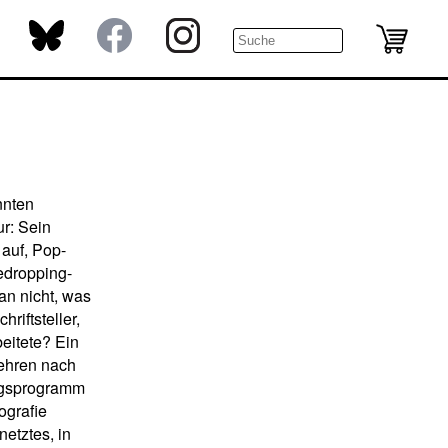
nnten
r: Sein
 auf, Pop-
edropping-
an nicht, was
riftsteller,
eitete? Ein
gehren nach
ngsprogramm
ografie
netztes, in