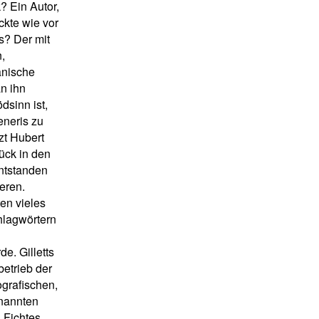
 Ein Autor,
ckte wie vor
s? Der mit
,
kanische
n ihn
dsinn ist,
eneris zu
tzt Hubert
ück in den
entstanden
eren.
ten vieles
hlagwörtern
e. Gilletts
betrieb der
ografischen,
enannten
s Fichtes