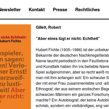
Newsletter
Kontakt
Presse
Rechtliches
Gillett, Robert
"Aber eines lügt er nicht: Echtheit"
Hubert Fichte (1935–1986) ist der unbeka
Bekannte der deutschen Nachkriegsliteratu
Name taucht periodisch in den Feuilletons
und Kunsttalk haben ihn ins beliebte Nam
Spiel aufgenommen, aber so recht weiß m
man mit ihm anfangen soll: Ein schwuler Sch
der mit einer Frau zusammenlebte und -arb
Ethnograf, der aus seinem erotischen Be
schwarzen Männern ein ganzes Forschu
machte? Ein Autobiograf, der keine Autobi
schrieb, sondern ein vielbändiges, eng ver